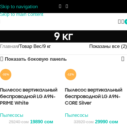
Skip to navigation
Skip to main content
9 кг
Главная
Товар Вес
9 кг
Показаны все (2)
Показать боковую панель
-32%
-12%
Пылесос вертикальный
Пылесос вертикальный
беспроводной LG A9N-
беспроводной LG A9N-
PRIME White
CORE Silver
Пылесосы
Пылесосы
19890
сом
29990
сом
29240
сом
33920
сом