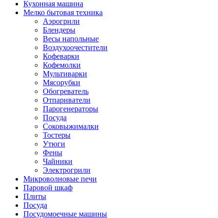
Кухонная машина
Мелко бытовая техника
Аэрогрили
Блендеры
Весы напольные
Воздухоочестители
Кофеварки
Кофемолки
Мультиварки
Мясорубки
Обогреватель
Отпариватели
Парогенераторы
Посуда
Соковыжималки
Тостеры
Утюги
Фены
Чайники
Электрогрили
Микроволновые печи
Паровой шкаф
Плиты
Посуда
Посудомоечные машины