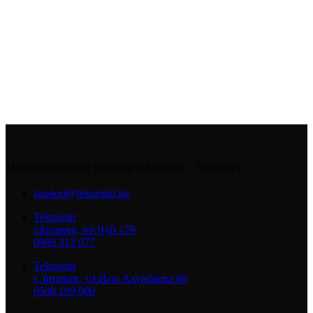
Магазин бытовой техники в Бишкеке - Текномир
support@teknomir.kg
Teknomir
г.Бишкек, пр.Чуй 178
0999 312 077
Teknomir
г. Бишкек, ул.Исы Ахунбаева 69
0500 199 000