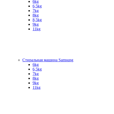
6kg
6,5kg
7kg
8kg
8,5kg
9kg
11kg
Стиральная машина Samsung
6kg
6,5kg
7kg
8kg
9kg
11kg