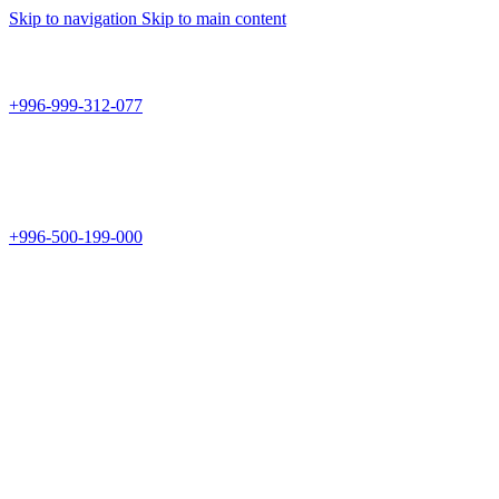
Skip to navigation
Skip to main content
Teknomir
+996-999-312-077
г.Бишкек, пр.Чуй 178
Teknomir
+996-500-199-000
Новый магазин: г.Бишкек, ул.Исы Ахунбаева 69