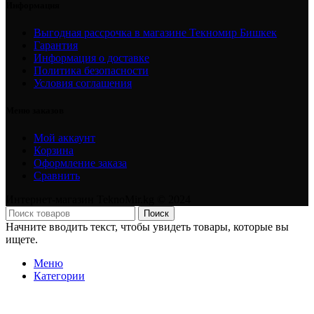
Информация
Выгодная рассрочка в магазине Текномир Бишкек
Гарантия
Информация о доставке
Политика безопасности
Условия соглашения
Меню заказов
Мой аккаунт
Корзина
Оформление заказа
Сравнить
Интернет-магазин TeknoMir.kg © 2024
Поиск
Начните вводить текст, чтобы увидеть товары, которые вы
ищете.
Меню
Категории