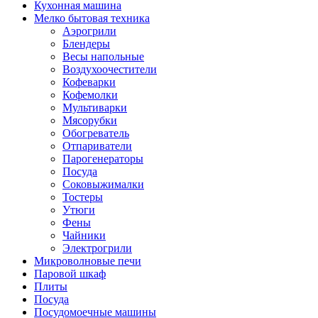
Кухонная машина
Мелко бытовая техника
Аэрогрили
Блендеры
Весы напольные
Воздухоочестители
Кофеварки
Кофемолки
Мультиварки
Мясорубки
Обогреватель
Отпариватели
Парогенераторы
Посуда
Соковыжималки
Тостеры
Утюги
Фены
Чайники
Электрогрили
Микроволновые печи
Паровой шкаф
Плиты
Посуда
Посудомоечные машины