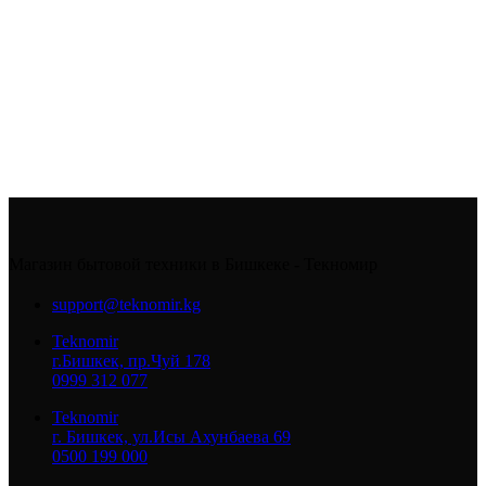
Магазин бытовой техники в Бишкеке - Текномир
support@teknomir.kg
Teknomir
г.Бишкек, пр.Чуй 178
0999 312 077
Teknomir
г. Бишкек, ул.Исы Ахунбаева 69
0500 199 000