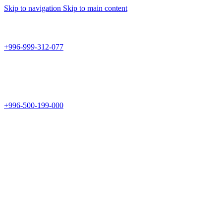
Skip to navigation
Skip to main content
Teknomir
+996-999-312-077
г.Бишкек, пр.Чуй 178
Teknomir
+996-500-199-000
Новый магазин: г.Бишкек, ул.Исы Ахунбаева 69