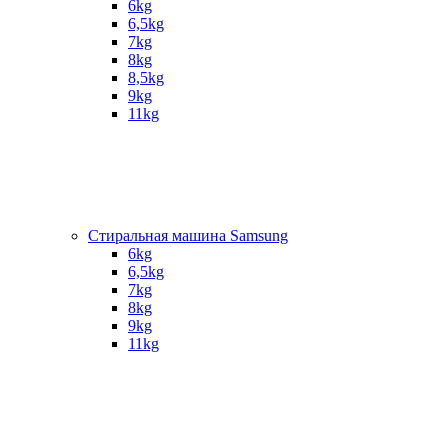
6kg
6,5kg
7kg
8kg
8,5kg
9kg
11kg
Стиральная машина Samsung
6kg
6,5kg
7kg
8kg
9kg
11kg