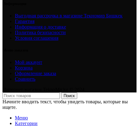
Информация
Выгодная рассрочка в магазине Текномир Бишкек
Гарантия
Информация о доставке
Политика безопасности
Условия соглашения
Меню заказов
Мой аккаунт
Корзина
Оформление заказа
Сравнить
Интернет-магазин TeknoMir.kg © 2024
Поиск
Начните вводить текст, чтобы увидеть товары, которые вы
ищете.
Меню
Категории