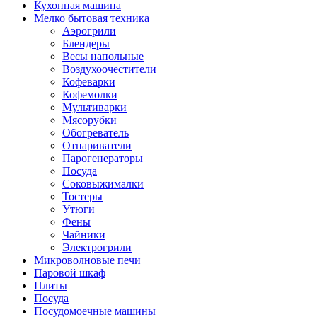
Кухонная машина
Мелко бытовая техника
Аэрогрили
Блендеры
Весы напольные
Воздухоочестители
Кофеварки
Кофемолки
Мультиварки
Мясорубки
Обогреватель
Отпариватели
Парогенераторы
Посуда
Соковыжималки
Тостеры
Утюги
Фены
Чайники
Электрогрили
Микроволновые печи
Паровой шкаф
Плиты
Посуда
Посудомоечные машины