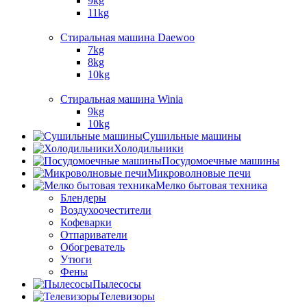
9kg
11kg
Стиральная машина Daewoo
7kg
8kg
10kg
Стиральная машина Winia
9kg
10kg
Сушильные машины
Холодильники
Посудомоечные машины
Микроволновые печи
Мелко бытовая техника
Блендеры
Воздухоочестители
Кофеварки
Отпариватели
Обогреватель
Утюги
Фены
Пылесосы
Телевизоры