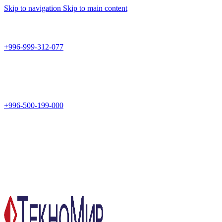
Skip to navigation
Skip to main content
Teknomir
+996-999-312-077
г.Бишкек, пр.Чуй 178
Teknomir
+996-500-199-000
Новый магазин: г.Бишкек, ул.Исы Ахунбаева 69