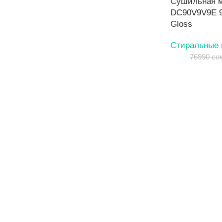
Сушильная 
DC90V9V9E 9к
Gloss
Стиральные
76990
со