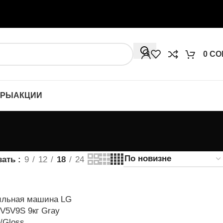
0
СО
ОРЫ
АКЦИИ
зать
9
12
18
24
льная машина LG
V5V9S 9кг Gray
/Gloss