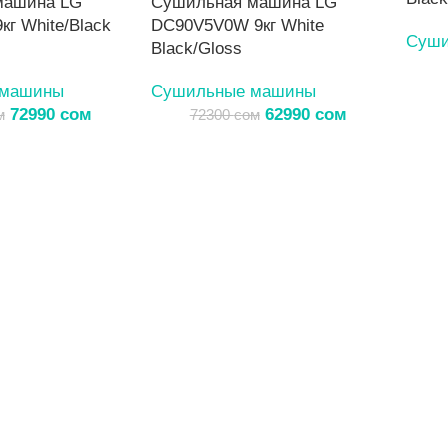
машина LG
Сушильная машина LG
г White/Black
DC90V5V0W 9кг White
Суши
Black/Gloss
 машины
Сушильные машины
72990
сом
62990
сом
м
72300
сом