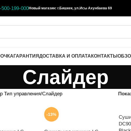
-500-199-000
Новый магазин: г.Бишкек, ул.Исы Ахунбаева 69
РОЧКА
ГАРАНТИЯ
ДОСТАВКА И ОПЛАТА
КОНТАКТЫ
ОБЗ
Слайдер
р Тип управления
Слайдер
Пока
-13%
Суши
DC90
Black