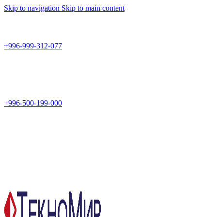
Skip to navigation
Skip to main content
Teknomir
+996-999-312-077
г.Бишкек, пр.Чуй 178
Teknomir
+996-500-199-000
Новый магазин: г.Бишкек, ул.Исы Ахунбаева 69