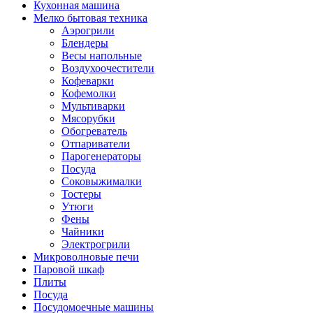
Кухонная машина
Мелко бытовая техника
Аэрогрили
Блендеры
Весы напольные
Воздухоочестители
Кофеварки
Кофемолки
Мультиварки
Мясорубки
Обогреватель
Отпариватели
Парогенераторы
Посуда
Соковыжималки
Тостеры
Утюги
Фены
Чайники
Электрогрили
Микроволновые печи
Паровой шкаф
Плиты
Посуда
Посудомоечные машины