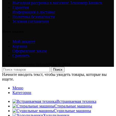
Выгодная рассрочка в магазине Текномир Бишкек
Гарантия
Информация о доставке
Политика безопасности
Условия соглашения
Меню заказов
Мой аккаунт
Корзина
Оформление заказа
Сравнить
Интернет-магазин TeknoMir.kg © 2024
Поиск
Начните вводить текст, чтобы увидеть товары, которые вы
ищете.
Меню
Категории
Встраиваемая техника
Стиральные машины
Сушильные машины
Холодильники