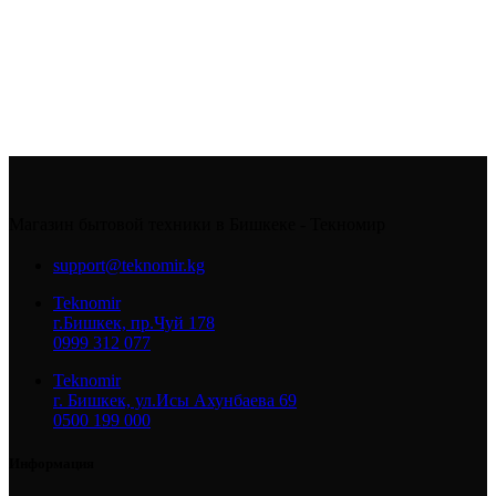
Магазин бытовой техники в Бишкеке - Текномир
support@teknomir.kg
Teknomir
г.Бишкек, пр.Чуй 178
0999 312 077
Teknomir
г. Бишкек, ул.Исы Ахунбаева 69
0500 199 000
Информация