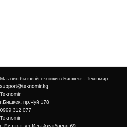
Магазин бытовой техники в Бишкеке - Текномир
support@teknomir.kg
Teknomir
г.Бишкек, пр.Чуй 178
0999 312 077
Teknomir
г. Бишкек, ул.Исы Ахунбаева 69