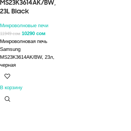
MS23K3614AK/BW,
23L Black
Микроволновые печи
10290
сом
11949
сом
Микроволновая печь
Samsung
MS23K3614AK/BW, 23л,
черная
В корзину