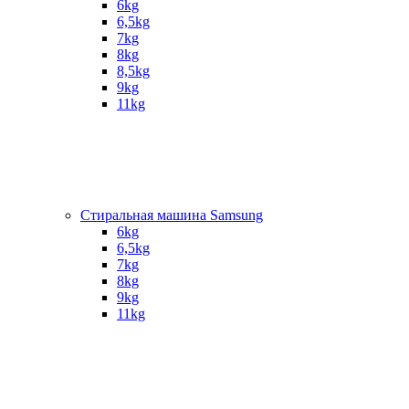
6kg
6,5kg
7kg
8kg
8,5kg
9kg
11kg
Стиральная машина Samsung
6kg
6,5kg
7kg
8kg
9kg
11kg