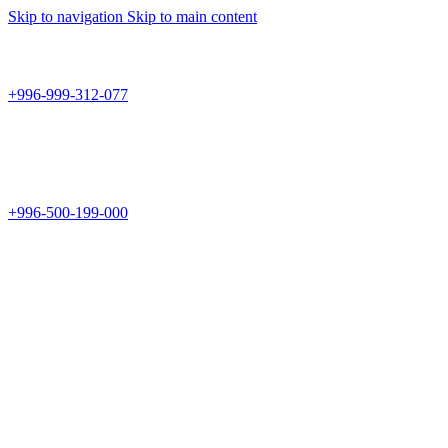
Skip to navigation
Skip to main content
Teknomir
+996-999-312-077
г.Бишкек, пр.Чуй 178
Teknomir
+996-500-199-000
Новый магазин: г.Бишкек, ул.Исы Ахунбаева 69