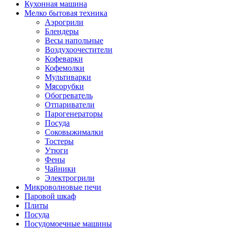
Кухонная машина
Мелко бытовая техника
Аэрогрили
Блендеры
Весы напольные
Воздухоочестители
Кофеварки
Кофемолки
Мультиварки
Мясорубки
Обогреватель
Отпариватели
Парогенераторы
Посуда
Соковыжималки
Тостеры
Утюги
Фены
Чайники
Электрогрили
Микроволновые печи
Паровой шкаф
Плиты
Посуда
Посудомоечные машины