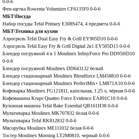
0-0-6
Фен-щетка Rowenta Volumizer CF6135F0 0-0-6
МБТ\Посуда
Набор посуды Tefal Primary E308S474, 4 предмета 0-0-6
МБТ\Техника для кухни
Аэрогриль Tefal Dual Easy Fry & Grill EY905D10 0-0-6
Аэрогриль Tefal Easy Fry & Grill Digital 2в1 EY505D15 0-0-6
Блендер погружной 4 в 1 Moulinex InfinyForce Pro DD95HD10
0-0-6
Блендер погружной Moulinex DD643132 белый
Блендер стационарный Moulinex Blendforce LM458810 0-0-6
Блендер стационарный Moulinex PerfectMix+ LM871A10 0-0-6
Кофеварка Moulinex FG121811, капельная, 1.25 л, чёрная 0-0-6
Кофемашина Krups Quattro Force Evidence EA891C10 0-0-6
Кухонная машина Tefal Bake Essential QB161H38 0-0-6
Мультиварка Moulinex MK707832 белая 0-0-6
Мультиварка Tefal RK812832 0-0-6
Мясорубка Moulinex ME111032 белая 0-0-6
Тостер Moulinex Morning LT2M0810, черный 0-0-6