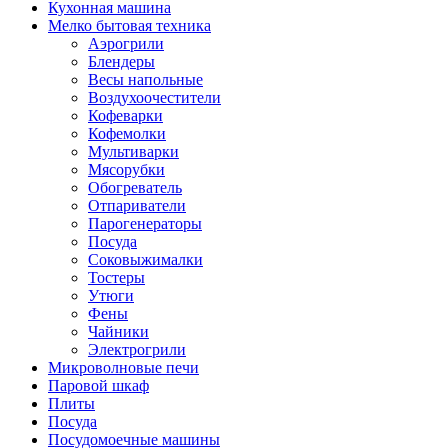
Кухонная машина
Мелко бытовая техника
Аэрогрили
Блендеры
Весы напольные
Воздухоочестители
Кофеварки
Кофемолки
Мультиварки
Мясорубки
Обогреватель
Отпариватели
Парогенераторы
Посуда
Соковыжималки
Тостеры
Утюги
Фены
Чайники
Электрогрили
Микроволновые печи
Паровой шкаф
Плиты
Посуда
Посудомоечные машины