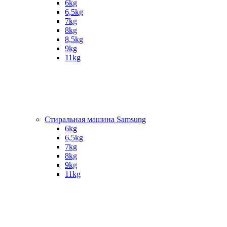
6kg
6,5kg
7kg
8kg
8,5kg
9kg
11kg
Стиральная машина Samsung
6kg
6,5kg
7kg
8kg
9kg
11kg