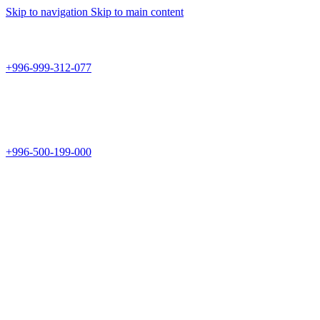
Skip to navigation
Skip to main content
Teknomir
+996-999-312-077
г.Бишкек, пр.Чуй 178
Teknomir
+996-500-199-000
Новый магазин: г.Бишкек, ул.Исы Ахунбаева 69