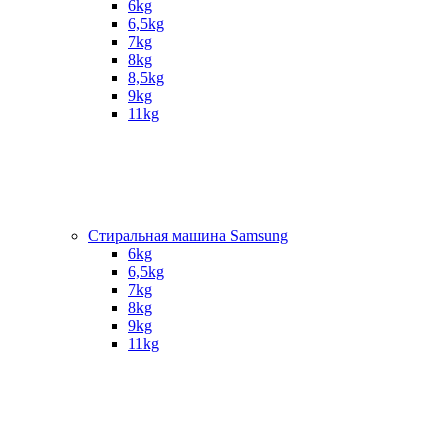
6kg
6,5kg
7kg
8kg
8,5kg
9kg
11kg
Стиральная машина Samsung
6kg
6,5kg
7kg
8kg
9kg
11kg