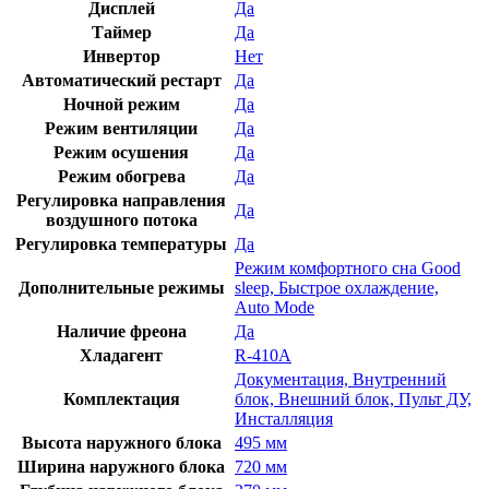
Дисплей
Да
Таймер
Да
Инвертор
Нет
Автоматический рестарт
Да
Ночной режим
Да
Режим вентиляции
Да
Режим осушения
Да
Режим обогрева
Да
Регулировка направления
Да
воздушного потока
Регулировка температуры
Да
Режим комфортного сна Good
Дополнительные режимы
sleep, Быстрое охлаждение,
Auto Mode
Наличие фреона
Да
Хладагент
R-410A
Документация, Внутренний
Комплектация
блок, Внешний блок, Пульт ДУ,
Инсталляция
Высота наружного блока
495 мм
Ширина наружного блока
720 мм