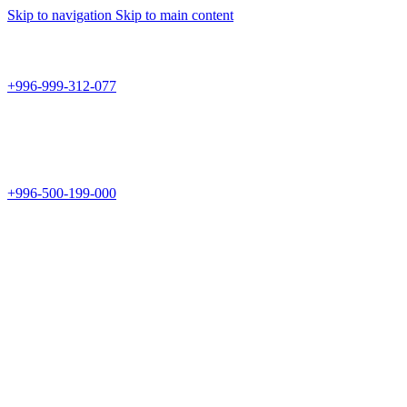
Skip to navigation
Skip to main content
Teknomir
+996-999-312-077
г.Бишкек, пр.Чуй 178
Teknomir
+996-500-199-000
Новый магазин: г.Бишкек, ул.Исы Ахунбаева 69