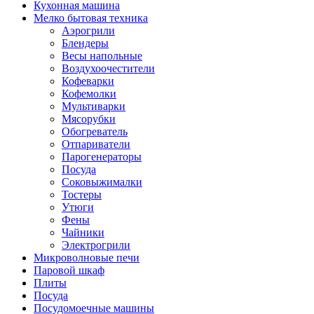
Кухонная машина
Мелко бытовая техника
Аэрогрили
Блендеры
Весы напольные
Воздухоочестители
Кофеварки
Кофемолки
Мультиварки
Мясорубки
Обогреватель
Отпариватели
Парогенераторы
Посуда
Соковыжималки
Тостеры
Утюги
Фены
Чайники
Электрогрили
Микроволновые печи
Паровой шкаф
Плиты
Посуда
Посудомоечные машины