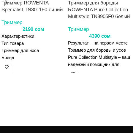
Триммер ROWENTA
Триммер для бороды
Specialist TN3011F0 синий
ROWENTA Pure Collection
Multistyle TN8905F0 белый
Триммер
2190
сом
Триммер
4390
сом
Характеристики
Результат – на первом месте
Тип товара
Триммер для бороды и усов
Триммер для носа
Pure Collection Multistylе – ваш
Бренд
надежный помощник для
Rowenta
ухода за растительностью на
Тип
лице и создания стильных
Триммер для носа
образов. Его
Модель
самозатачивающиеся лезвия
Specialist TN3011F0
из нержавеющей стали и
Настройки скорости
независимость от розетки
1
делают триммер особенно
Влажная очистка
удобным и долговечным,
Есть
регулируемый гребень и
Возможность использовать в