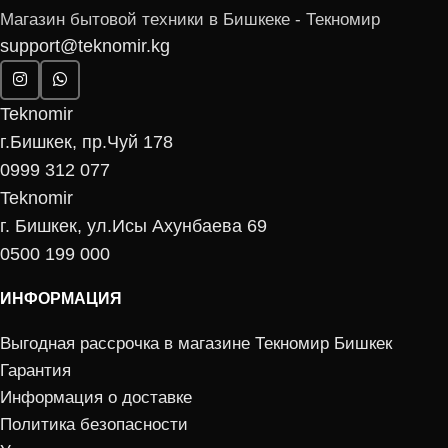
минимальная длина стрижки 1
душе
Магазин бытовой техники в Бишкеке - Текномир
мм позволяют воплотить
Нет
support@teknomir.kg
любые идеи, а бритвенная
Способ бритья
насадка поможет довести
Сухой
результат до совершенства.
Материал лезвий
Teknomir
Нержавеющая сталь
г.Бишкек, пр.Чуй 178
Покрытие лезвия
0999 312 077
Стальное покрытие
Teknomir
Материал корпуса
г. Бишкек, ул.Исы Ахунбаева 69
Пластик
Гарантия
0500 199 000
2 года
Страна производства
ИНФОРМАЦИЯ
Китай
Выгодная рассрочка в магазине Текномир Бишкек
Неизменное качество стрижки
Вес, кг, без упаковки
Триммер для бороды и усов с
Гарантия
0.05
высококаче­ственными
Вес, кг, с упаковкой
Информация о доставке
лезвиями из нержавеющей
0.14
Политика безопасности
стали для эффективного
Размеры (ДxШxВ), см, с