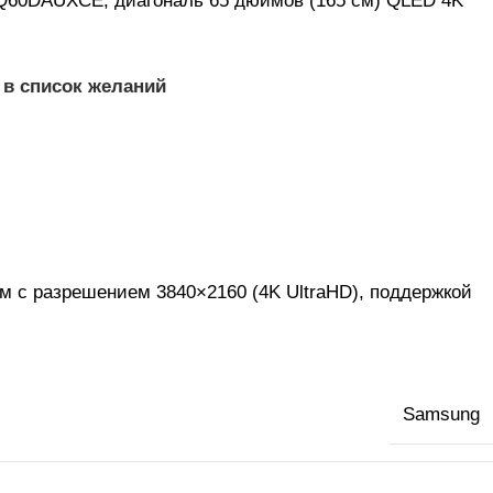
Q60DAUXCE, диагональ 65 дюймов (165 см) QLED 4K
 в список желаний
 с разрешением 3840×2160 (4K UltraHD), поддержкой
Samsung