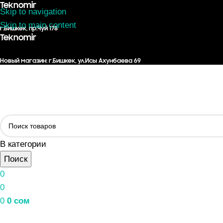
Teknomir
Skip to navigation
Skip to main content
г.Бишкек, пр.Чуй 178
Teknomir
Новый магазин: г.Бишкек, ул.Исы Ахунбаева 69
В категории
Поиск
0
0
0
0
сом