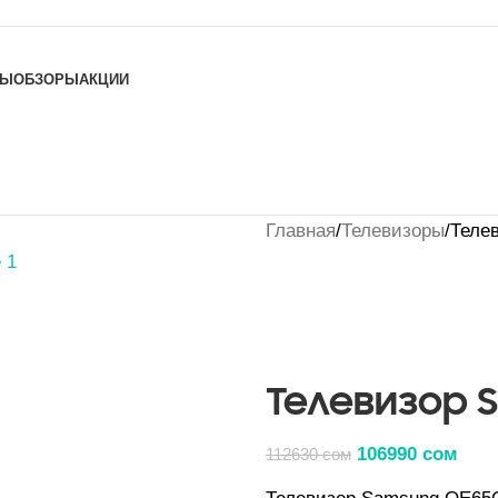
ТЫ
ОБЗОРЫ
АКЦИИ
Главная
Телевизоры
Теле
Телевизор 
106990
сом
112630
сом