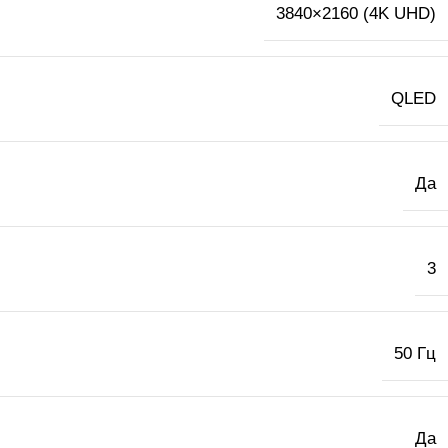
3840×2160 (4K UHD)
QLED
Да
3
50 Гц
Да