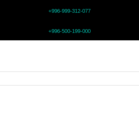
+996-999-312-077
+996-500-199-000