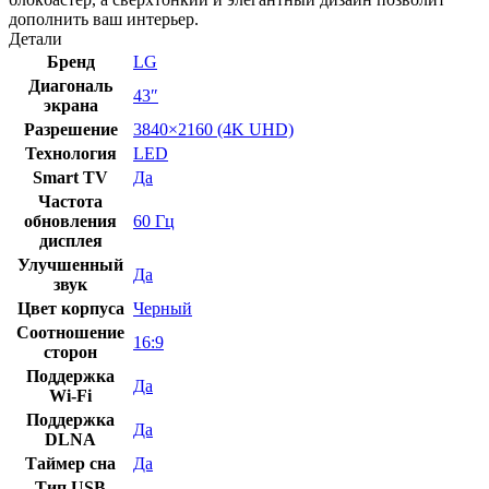
дополнить ваш интерьер.
Детали
Бренд
LG
Диагональ
43″
экрана
Разрешение
3840×2160 (4K UHD)
Технология
LED
Smart TV
Да
Частота
обновления
60 Гц
дисплея
Улучшенный
Да
звук
Цвет корпуса
Черный
Соотношение
16:9
сторон
Поддержка
Да
Wi-Fi
Поддержка
Да
DLNA
Таймер сна
Да
Тип USB