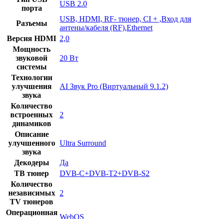
USB 2.0
порта
USB, HDMI, RF- тюнер, CI + ,Вход для
Разъемы
антены/кабеля (RF),Ethernet
Версия HDMI
2,0
Мощность
звуковой
20 Вт
системы
Технологии
улучшения
AI Звук Pro (Виртуальный 9.1.2)
звука
Количество
встроенных
2
динамиков
Описание
улучшенного
Ultra Surround
звука
Декодеры
Да
ТВ тюнер
DVB-C+DVB-T2+DVB-S2
Количество
независимых
2
TV тюнеров
Операционная
WebOS