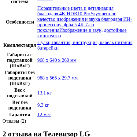
система
Поразительные цвета и детализация
благодаря 4K HDR10 ProУлучшенное
качество изображения и звука благодаря ИИ-
Особенности
процессору alpha 5 4K 7-го
поколенияИзображение и звук, достойные
кинотеатра
Пульт, гарантия, инструкция, кабель питания,
Комплектация
батарейки
Габариты с
подставкой
968 x 640 x 260 мм
(ШxВxГ)
Габариты без
подставки
968 x 565 x 29.7 мм
(ШxВxГ)
Вес с
13,1 кг
подставкой
Вес без
9,3 кг
подставки
Гарантия
12 мес
Отзывы (2)
2 отзыва на
Телевизор LG