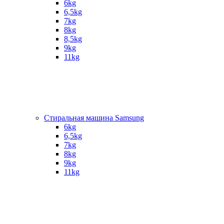
6kg
6,5kg
7kg
8kg
8,5kg
9kg
11kg
Стиральная машина Samsung
6kg
6,5kg
7kg
8kg
9kg
11kg