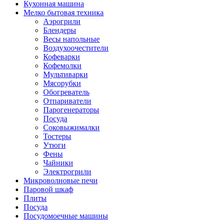
Кухонная машина
Мелко бытовая техника
Аэрогрили
Блендеры
Весы напольные
Воздухоочестители
Кофеварки
Кофемолки
Мультиварки
Мясорубки
Обогреватель
Отпариватели
Парогенераторы
Посуда
Соковыжималки
Тостеры
Утюги
Фены
Чайники
Электрогрили
Микроволновые печи
Паровой шкаф
Плиты
Посуда
Посудомоечные машины