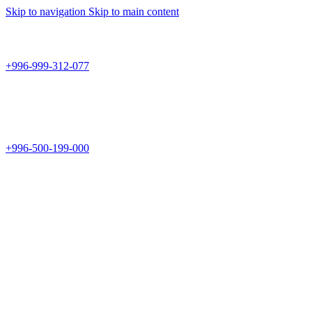
Skip to navigation
Skip to main content
Teknomir
+996-999-312-077
г.Бишкек, пр.Чуй 178
Teknomir
+996-500-199-000
Новый магазин: г.Бишкек, ул.Исы Ахунбаева 69