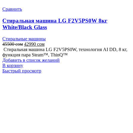
Сравнить
Стиральная машина LG F2V5PS0W 8кг
White/Black Glass
Стиральные машины
Первоначальная
Текущая
45500
сом
42990
сом
цена
цена:
Стиральная машина LG F2V5PS0W, технология AI DD, 8 кг,
составляла
42990 сом.
функция пара Steam™, ThinQ™
45500 сом.
Добавить в список желаний
В корзину
Быстрый просмотр