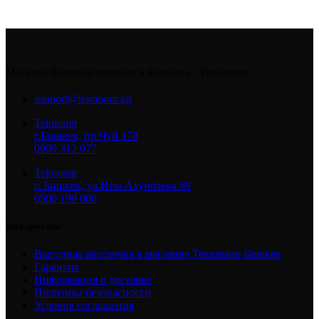
Магазин бытовой техники в Бишкеке - Текномир
support@teknomir.kg
Teknomir
г.Бишкек, пр.Чуй 178
0999 312 077
Teknomir
г. Бишкек, ул.Исы Ахунбаева 69
0500 199 000
Информация
Выгодная рассрочка в магазине Текномир Бишкек
Гарантия
Информация о доставке
Политика безопасности
Условия соглашения