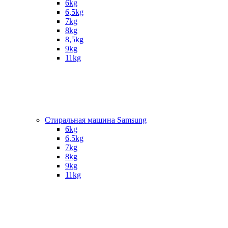
6kg
6,5kg
7kg
8kg
8,5kg
9kg
11kg
Стиральная машина Samsung
6kg
6,5kg
7kg
8kg
9kg
11kg