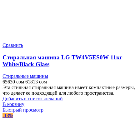
Сравнить
Стиральная машина LG TW4V5ES0W 11кг
White/Black Glass
Стиральные машины
Первоначальная
Текущая
65630
сом
61813
сом
цена
цена:
Эта стильная стиральная машина имеет компактные размеры,
составляла
61813 сом.
что делает ее подходящей для любого пространства.
65630 сом.
Добавить в список желаний
В корзину
Быстрый просмотр
-13%