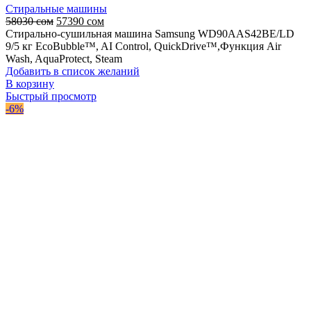
Стиральные машины
Первоначальная
Текущая
58030
сом
57390
сом
цена
цена:
Стирально-сушильная машина Samsung WD90AAS42BE/LD
составляла
57390 сом.
9/5 кг EcoBubble™, AI Control, QuickDrive™,Функция Air
58030 сом.
Wash, AquaProtect, Steam
Добавить в список желаний
В корзину
Быстрый просмотр
-6%