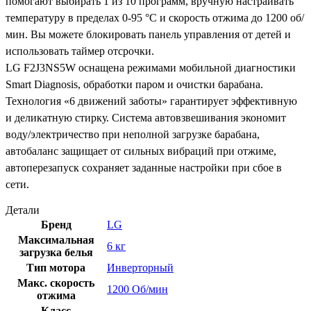
помогают выбирать 1 из 10 программ, вручную настраивать
температуру в пределах 0-95 °C и скорость отжима до 1200 об/
мин. Вы можете блокировать панель управления от детей и
использовать таймер отсрочки.
LG F2J3NS5W оснащена режимами мобильной диагностики
Smart Diagnosis, обработки паром и очистки барабана.
Технология «6 движений заботы» гарантирует эффективную
и деликатную стирку. Система автовзвешивания экономит
воду/электричество при неполной загрузке барабана,
автобаланс защищает от сильных вибраций при отжиме,
автоперезапуск сохраняет заданные настройки при сбое в
сети.
Детали
Бренд
LG
Максимальная
6 кг
загрузка белья
Тип мотора
Инверторный
Макс. скорость
1200 Об/мин
отжима
Класс