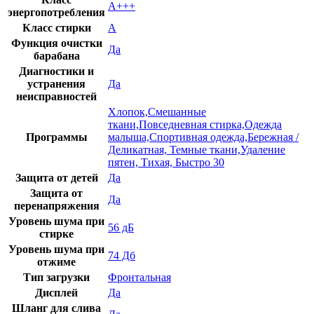
А+++
энергопотребления
Класс стирки
А
Функция очистки
Да
барабана
Диагностики и
устранения
Да
неисправностей
Хлопок,Смешанные
ткани,Повседневная стирка,Одежда
Программы
малыша,Спортивная одежда,Бережная /
Деликатная, Темные ткани,Удаление
пятен, Тихая, Быстро 30
Защита от детей
Да
Защита от
Да
перенапряжения
Уровень шума при
56 дБ
стирке
Уровень шума при
74 Дб
отжиме
Тип загрузки
Фронтальная
Дисплей
Да
Шланг для слива