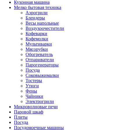
Кухонная машина
Мелко бытовая техника
Аэрогрили
Блендеры
Весы напольные
Воздухоочестители
Кофеварки
Кофемолки
Мультиварки
Мясорубки
Обогреватель
Отпариватели
Парогенераторы
Посуда
Соковыжималки
Тостеры
Утюги
Фены
Чайники
Электрогрили
Микроволновые печи
Паровой шкаф
Плиты
Посуда
Посудомоечные машины