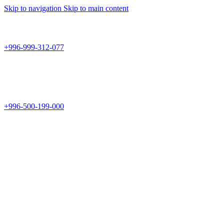
Skip to navigation
Skip to main content
Teknomir
+996-999-312-077
г.Бишкек, пр.Чуй 178
Teknomir
+996-500-199-000
Новый магазин: г.Бишкек, ул.Исы Ахунбаева 69