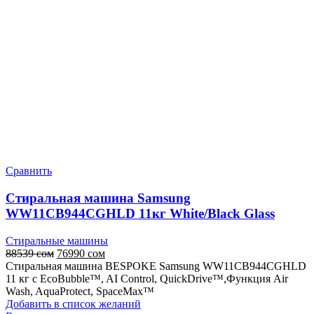
Сравнить
Стиральная машина Samsung
WW11CB944CGHLD 11кг White/Black Glass
Стиральные машины
Первоначальная
Текущая
88539
сом
76990
сом
цена
цена:
Стиральная машина BESPOKE Samsung WW11CB944CGHLD
составляла
76990 сом.
11 кг с EcoBubble™, AI Control, QuickDrive™,Функция Air
88539 сом.
Wash, AquaProtect, SpaceMax™
Добавить в список желаний