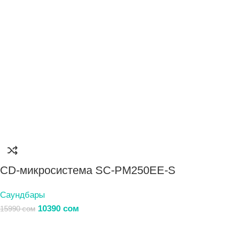
CD-микросистема SC-PM250EE-S
Саундбары
10390
сом
15990
сом