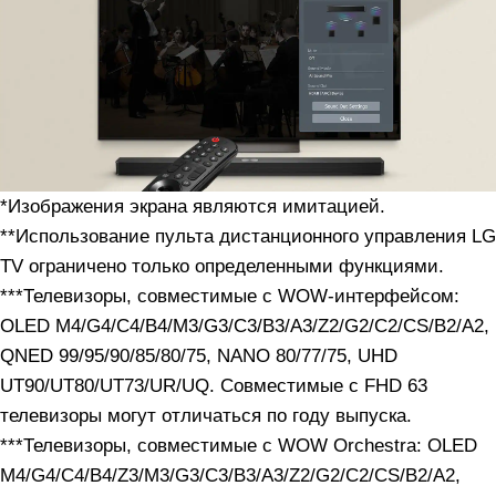
*Изображения экрана являются имитацией.
**Использование пульта дистанционного управления LG
TV ограничено только определенными функциями.
***Телевизоры, совместимые с WOW-интерфейсом:
OLED M4/G4/C4/B4/M3/G3/C3/B3/A3/Z2/G2/C2/CS/B2/A2,
QNED 99/95/90/85/80/75, NANO 80/77/75, UHD
UT90/UT80/UT73/UR/UQ. Совместимые с FHD 63
телевизоры могут отличаться по году выпуска.
***Телевизоры, совместимые с WOW Orchestra: OLED
M4/G4/C4/B4/Z3/M3/G3/C3/B3/A3/Z2/G2/C2/CS/B2/A2,