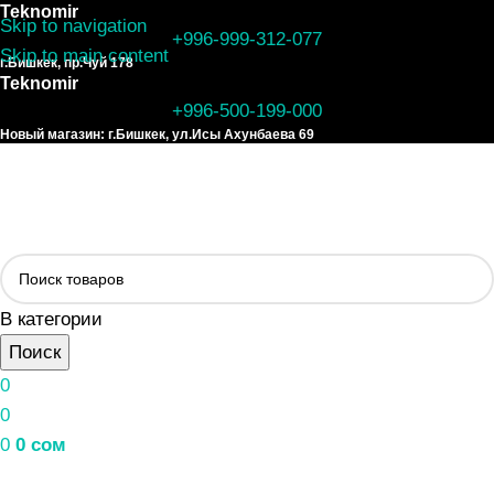
Teknomir
Skip to navigation
+996-999-312-077
Skip to main content
г.Бишкек, пр.Чуй 178
Teknomir
+996-500-199-000
Новый магазин: г.Бишкек, ул.Исы Ахунбаева 69
В категории
Поиск
0
0
0
0
сом