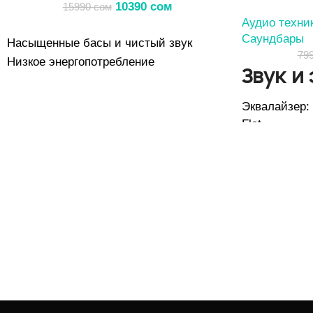
10390
сом
15990
сом
Аудио техни
Саундбары
Насыщенные басы и чистый звук
79
Низкое энергопотребление
Звук и
Функция автоматического отключения
и энергопотребление 0,2 Вт в режиме
Эквалайзер: H
ожидания
Flat
Усиление бас
Boost
Ручная регул
🕹
Фун
управ
Таймер сна (