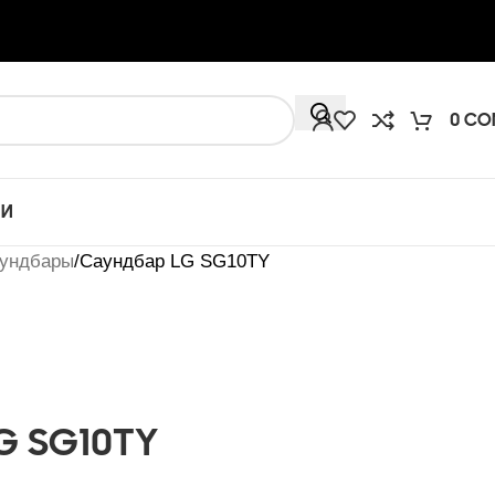
0
СО
ИИ
ундбары
Саундбар LG SG10TY
G SG10TY