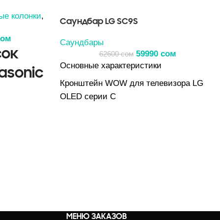
ые колонки
,
Саундбар LG SC9S
сом
Саундбары
сок
59990
сом
62600
сом
Основные характеристики
asonic
Кронштейн WOW для телевизора LG
OLED серии C
Функция WOW Orchestra
Интерфейс WOW Interface
Первый в мире саундбар Dolby Atmos с
тремя направленными вверх каналами
икросистема
Трехуровневый пространственный звук
 Гц
для максимального погружения
 14 Вт
Передача сигнала 4K и VRR/ALLM для
динамичных игр
дания: ~ 0.2
МЕНЮ ЗАКАЗОВ