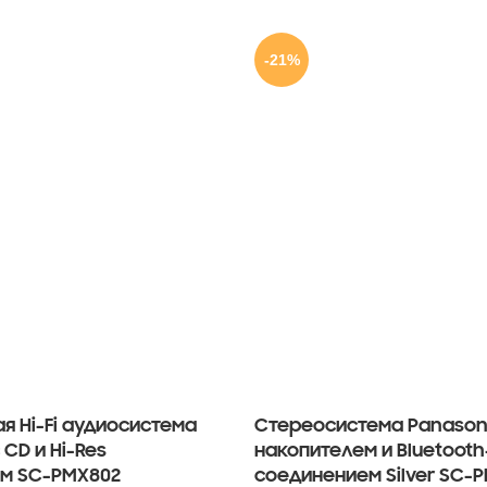
-21%
я Hi-Fi аудиосистема
Стереосистема Panasoni
 CD и Hi-Res
накопителем и Bluetooth
м SC-PMX802
соединением Silver SC-