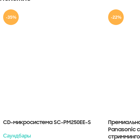
-35%
-22%
CD-микросистема SC-PM250EE-S
Премиальна
Panasonic с
Саундбары
стримминго