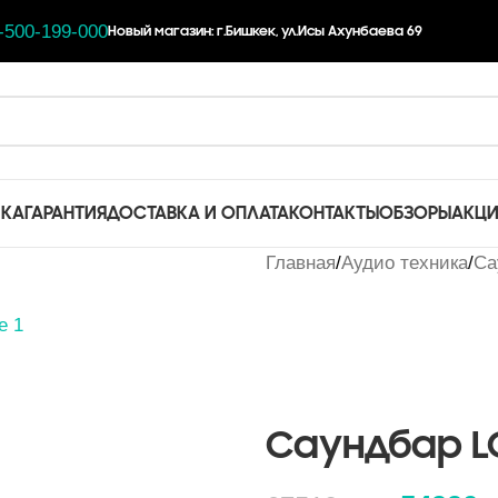
-500-199-000
Новый магазин: г.Бишкек, ул.Исы Ахунбаева 69
ЧКА
ГАРАНТИЯ
ДОСТАВКА И ОПЛАТА
КОНТАКТЫ
ОБЗОРЫ
АКЦ
Главная
Аудио техника
Са
Саундбар L