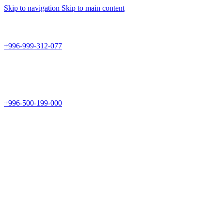
Skip to navigation
Skip to main content
Teknomir
+996-999-312-077
г.Бишкек, пр.Чуй 178
Teknomir
+996-500-199-000
Новый магазин: г.Бишкек, ул.Исы Ахунбаева 69