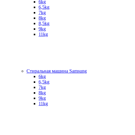
6kg
6,5kg
7kg
8kg
8,5kg
9kg
11kg
Стиральная машина Samsung
6kg
6,5kg
7kg
8kg
9kg
11kg