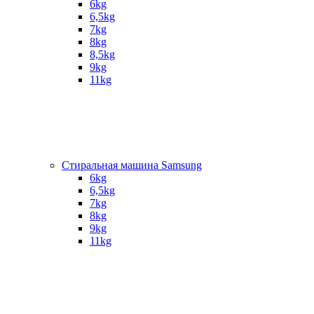
6kg
6,5kg
7kg
8kg
8,5kg
9kg
11kg
Стиральная машина Samsung
6kg
6,5kg
7kg
8kg
9kg
11kg