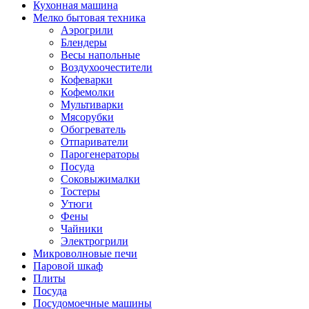
Кухонная машина
Мелко бытовая техника
Аэрогрили
Блендеры
Весы напольные
Воздухоочестители
Кофеварки
Кофемолки
Мультиварки
Мясорубки
Обогреватель
Отпариватели
Парогенераторы
Посуда
Соковыжималки
Тостеры
Утюги
Фены
Чайники
Электрогрили
Микроволновые печи
Паровой шкаф
Плиты
Посуда
Посудомоечные машины