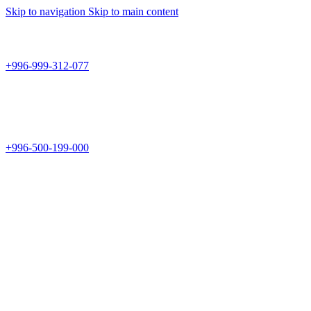
Skip to navigation
Skip to main content
Teknomir
+996-999-312-077
г.Бишкек, пр.Чуй 178
Teknomir
+996-500-199-000
Новый магазин: г.Бишкек, ул.Исы Ахунбаева 69