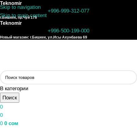
Teknomir
Skip to navigation
+996-999-312-077
Skip to main content
г.Бишкек, пр.Чуй 178
Teknomir
+996-500-199-000
Новый магазин: г.Бишкек, ул.Исы Ахунбаева 69
В категории
Поиск
0
0
0
0
сом