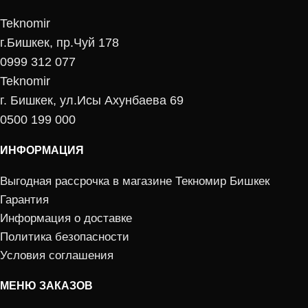
Moulinex имеет компактный
Moulinex имеет компактный
Teknomir
корпус и не занимает много
корпус и не занимает много
места на кухне, а также
места на кухне, а также
г.Бишкек, пр.Чуй 178
поможет достичь быстрых и
поможет достичь быстрых и
0999 312 077
равномерных результатов
равномерных результатов
Teknomir
измельчения.
измельчения.
г. Бишкек, ул.Исы Ахунбаева 69
0500 199 000
ИНФОРМАЦИЯ
Выгодная рассрочка в магазине Текномир Бишкек
Гарантия
Информация о доставке
Политика безопасности
Универсальность
Универсальность
Условия соглашения
Универсальная мясорубка для
Универсальная мясорубка для
МЕНЮ ЗАКАЗОВ
любых потребностей в
любых потребностей в
измельчении: мясо, колбаски,
измельчении: мясо, колбаски,