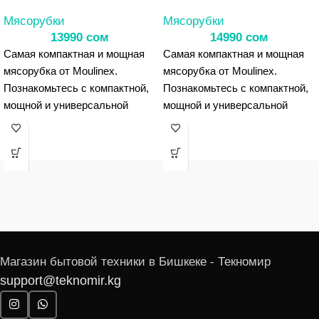
Мясорубки
Мясорубки
13990
сом
14990
сом
Самая компактная и мощная
Самая компактная и мощная
мясорубка от Moulinex.
мясорубка от Moulinex.
Познакомьтесь с компактной,
Познакомьтесь с компактной,
мощной и универсальной
мощной и универсальной
мясорубкой, которая имеет
мясорубкой, которая имеет
идеальную
идеальную
производительность для
производительность для
любых потребностей:
любых потребностей:
митболы, болоньезе, бургеры
митболы, болоньезе, бургеры
и многое другое. Насадки для
и многое другое. Насадки для
измельчения предлагают
измельчения предлагают
широкие возможности,
широкие возможности,
благодаря которым вы также
благодаря которым вы также
Магазин бытовой техники в Бишкеке - Текномир
сможете идеально и быстро
сможете идеально и быстро
support@teknomir.kg
подготовить салаты и
подготовить салаты и
гарниры. Мясорубка от
гарниры. Мясорубка от