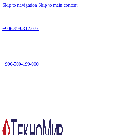
Skip to navigation
Skip to main content
Teknomir
+996-999-312-077
г.Бишкек, пр.Чуй 178
Teknomir
+996-500-199-000
Новый магазин: г.Бишкек, ул.Исы Ахунбаева 69