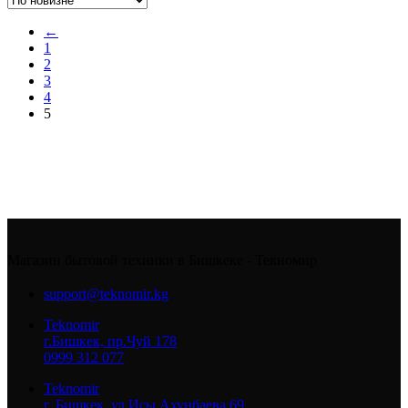
←
1
2
3
4
5
Магазин бытовой техники в Бишкеке - Текномир
support@teknomir.kg
Teknomir
г.Бишкек, пр.Чуй 178
0999 312 077
Teknomir
г. Бишкек, ул.Исы Ахунбаева 69