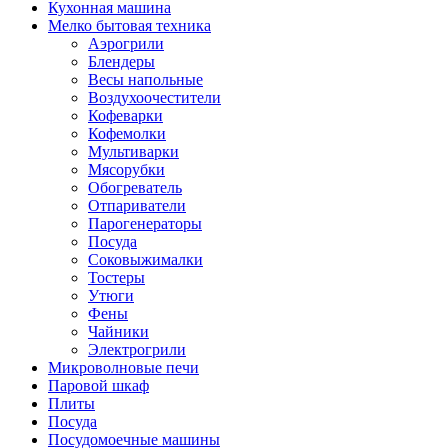
Кухонная машина
Мелко бытовая техника
Аэрогрили
Блендеры
Весы напольные
Воздухоочестители
Кофеварки
Кофемолки
Мультиварки
Мясорубки
Обогреватель
Отпариватели
Парогенераторы
Посуда
Соковыжималки
Тостеры
Утюги
Фены
Чайники
Электрогрили
Микроволновые печи
Паровой шкаф
Плиты
Посуда
Посудомоечные машины