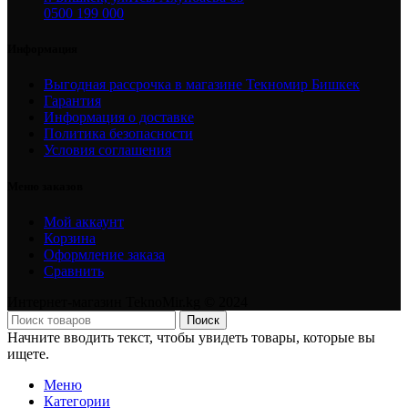
0500 199 000
Информация
Выгодная рассрочка в магазине Текномир Бишкек
Гарантия
Информация о доставке
Политика безопасности
Условия соглашения
Меню заказов
Мой аккаунт
Корзина
Оформление заказа
Сравнить
Интернет-магазин TeknoMir.kg © 2024
Поиск
Начните вводить текст, чтобы увидеть товары, которые вы
ищете.
Меню
Категории