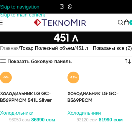
Skip to navigation
Skip to main content
451 л
Главная
Товар Полезный объем
451 л
Показаны все (2)
Показать боковую панель
-9%
-12%
Холодильник LG GC-
Холодильник LG GC-
B569PMCM 541L Silver
B569PECM
Холодильники
Холодильники
86990
сом
81990
сом
96050
сом
93120
сом