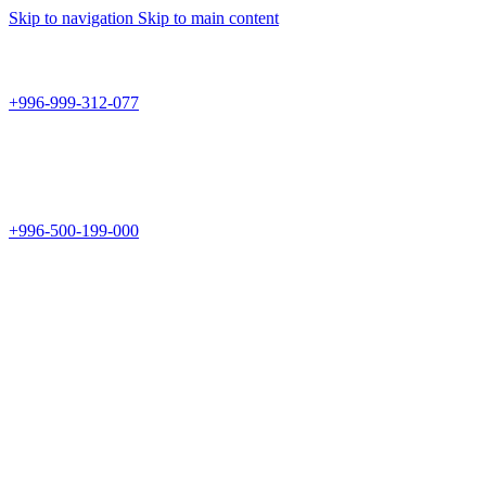
Skip to navigation
Skip to main content
Teknomir
+996-999-312-077
г.Бишкек, пр.Чуй 178
Teknomir
+996-500-199-000
Новый магазин: г.Бишкек, ул.Исы Ахунбаева 69