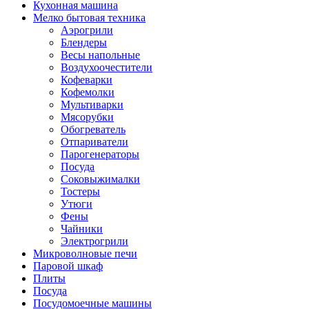
Кухонная машина
Мелко бытовая техника
Аэрогрили
Блендеры
Весы напольные
Воздухоочестители
Кофеварки
Кофемолки
Мультиварки
Мясорубки
Обогреватель
Отпариватели
Парогенераторы
Посуда
Соковыжималки
Тостеры
Утюги
Фены
Чайники
Электрогрили
Микроволновые печи
Паровой шкаф
Плиты
Посуда
Посудомоечные машины