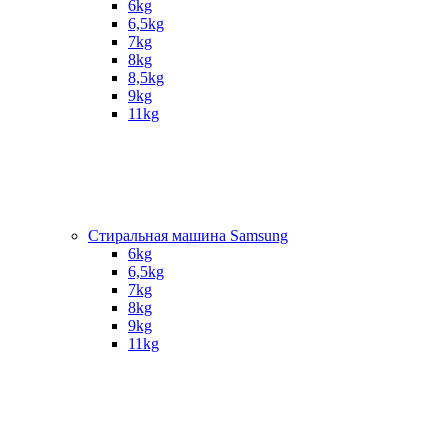
6kg
6,5kg
7kg
8kg
8,5kg
9kg
11kg
Стиральная машина Samsung
6kg
6,5kg
7kg
8kg
9kg
11kg