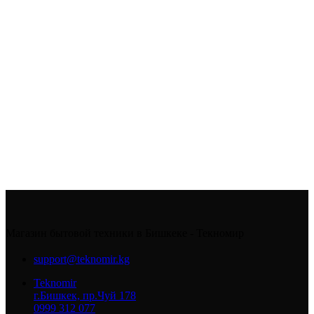
Магазин бытовой техники в Бишкеке - Текномир
support@teknomir.kg
Teknomir
г.Бишкек, пр.Чуй 178
0999 312 077