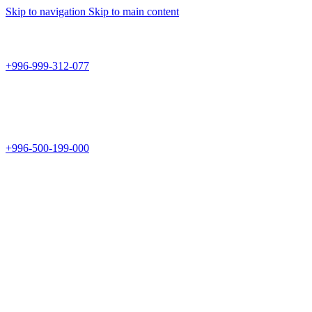
Skip to navigation
Skip to main content
Teknomir
+996-999-312-077
г.Бишкек, пр.Чуй 178
Teknomir
+996-500-199-000
Новый магазин: г.Бишкек, ул.Исы Ахунбаева 69