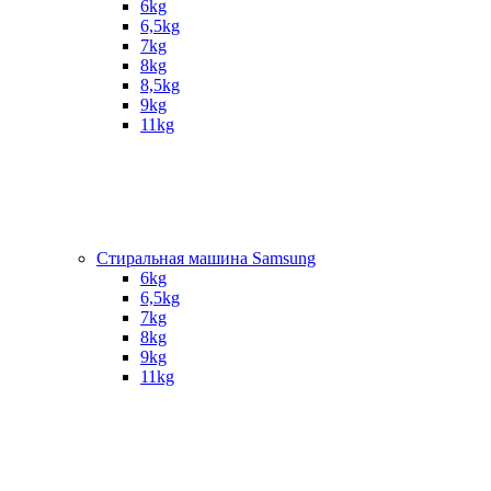
6kg
6,5kg
7kg
8kg
8,5kg
9kg
11kg
Стиральная машина Samsung
6kg
6,5kg
7kg
8kg
9kg
11kg