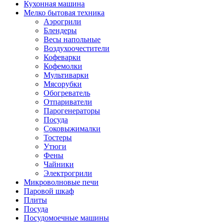
Кухонная машина
Мелко бытовая техника
Аэрогрили
Блендеры
Весы напольные
Воздухоочестители
Кофеварки
Кофемолки
Мультиварки
Мясорубки
Обогреватель
Отпариватели
Парогенераторы
Посуда
Соковыжималки
Тостеры
Утюги
Фены
Чайники
Электрогрили
Микроволновые печи
Паровой шкаф
Плиты
Посуда
Посудомоечные машины