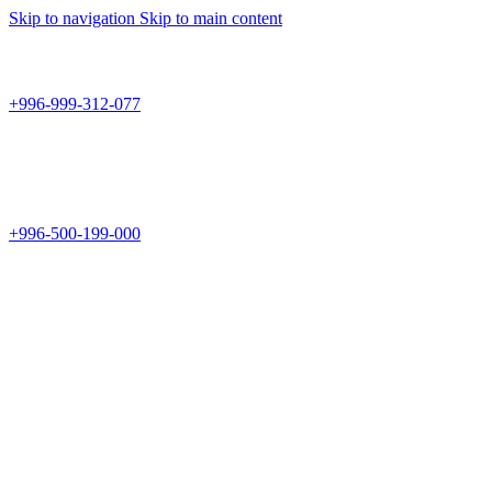
Skip to navigation
Skip to main content
Teknomir
+996-999-312-077
г.Бишкек, пр.Чуй 178
Teknomir
+996-500-199-000
Новый магазин: г.Бишкек, ул.Исы Ахунбаева 69