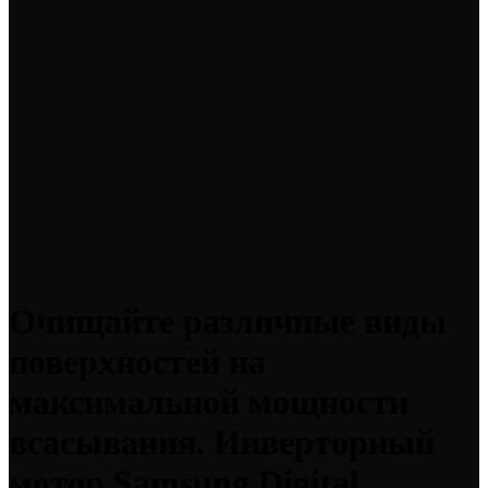
Очищайте различные виды
поверхностей на
максимальной мощности
всасывания. Инверторный
мотор Samsung Digital