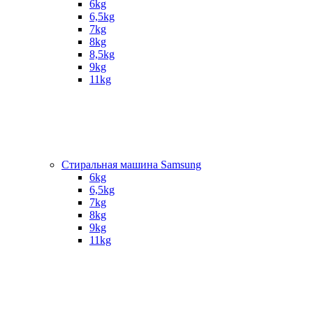
6kg
6,5kg
7kg
8kg
8,5kg
9kg
11kg
Стиральная машина Samsung
6kg
6,5kg
7kg
8kg
9kg
11kg