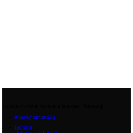
Магазин бытовой техники в Бишкеке - Текномир
support@teknomir.kg
Teknomir
г.Бишкек, пр.Чуй 178