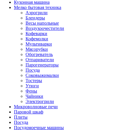
Кухонная машина
Мелко бытовая техника
Аэрогрили
Блендеры
Весы напольные
Воздухоочестители
Кофеварки
Кофемолки
Мультиварки
Мясорубки
Обогреватель
Отпариватели
Парогенераторы
Посуда
Соковыжималки
Тостеры
Утюги
Фены
Чайники
Электрогрили
Микроволновые печи
Паровой шкаф
Плиты
Посуда
Посудомоечные машины