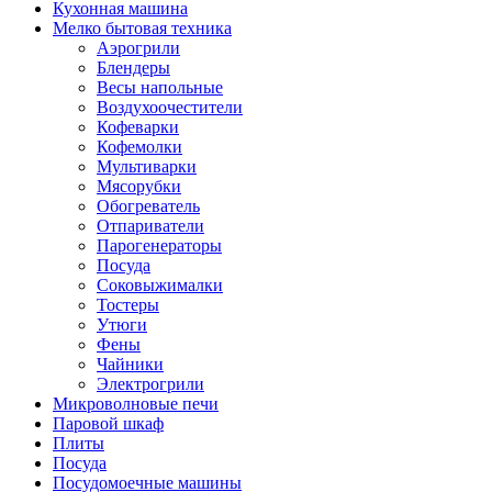
Кухонная машина
Мелко бытовая техника
Аэрогрили
Блендеры
Весы напольные
Воздухоочестители
Кофеварки
Кофемолки
Мультиварки
Мясорубки
Обогреватель
Отпариватели
Парогенераторы
Посуда
Соковыжималки
Тостеры
Утюги
Фены
Чайники
Электрогрили
Микроволновые печи
Паровой шкаф
Плиты
Посуда
Посудомоечные машины