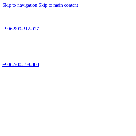
Skip to navigation
Skip to main content
Teknomir
+996-999-312-077
г.Бишкек, пр.Чуй 178
Teknomir
+996-500-199-000
Новый магазин: г.Бишкек, ул.Исы Ахунбаева 69