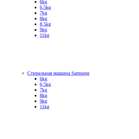
6kg
6,5kg
7kg
8kg
8,5kg
9kg
11kg
Стиральная машина Samsung
6kg
6,5kg
7kg
8kg
9kg
11kg