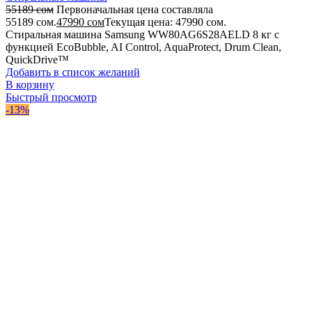
55189
сом
Первоначальная цена составляла
55189 сом.
47990
сом
Текущая цена: 47990 сом.
Стиральная машина Samsung WW80AG6S28AELD 8 кг с
функцией EcoBubble, AI Control, AquaProtect, Drum Clean,
QuickDrive™
Добавить в список желаний
В корзину
Быстрый просмотр
-13%