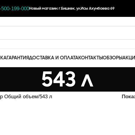
-500-199-000
Новый магазин: г.Бишкек, ул.Исы Ахунбаева 69
ЧКА
ГАРАНТИЯ
ДОСТАВКА И ОПЛАТА
КОНТАКТЫ
ОБЗОРЫ
АКЦ
543 л
ар Общий объем
543 л
Пока