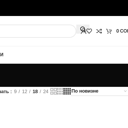
0
СО
ИИ
зать
9
12
18
24