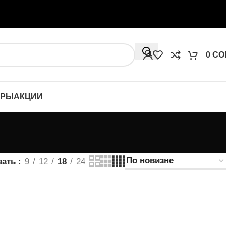
0
СО
ОРЫ
АКЦИИ
зать
9
12
18
24