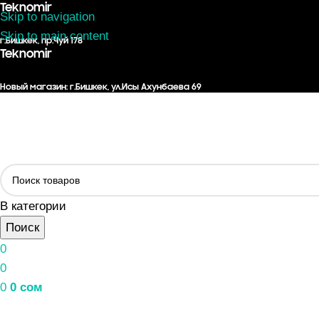
Teknomir
Skip to navigation
Skip to main content
г.Бишкек, пр.Чуй 178
Teknomir
Новый магазин: г.Бишкек, ул.Исы Ахунбаева 69
В категории
Поиск
0
0
0
0
сом