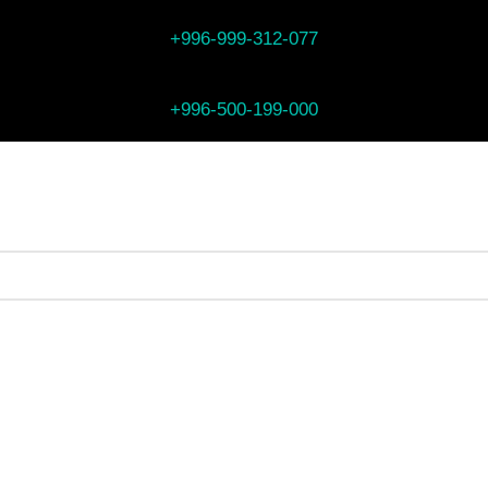
+996-999-312-077
+996-500-199-000