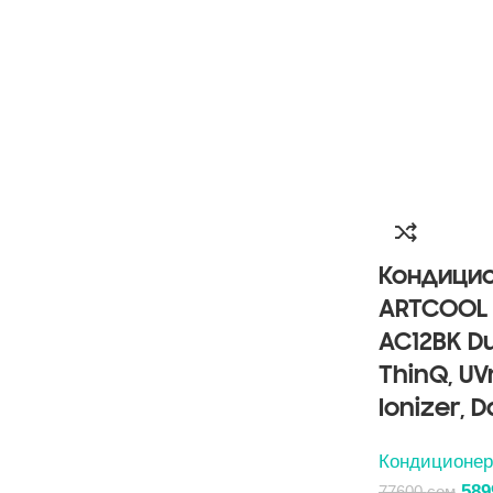
Кондицио
ARTCOOL 
AC12BK Du
ThinQ, UV
Ionizer, 
Кондиционе
58
77600
сом