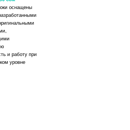
оки оснащены
разработанными
оригинальными
ми,
щими
ую
ть и работу при
ком уровне