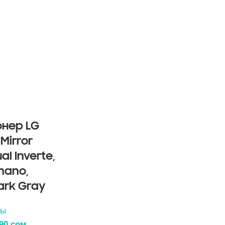
нер LG
Mirror
al Inverte,
nano,
Dark Gray
ры
990
сом