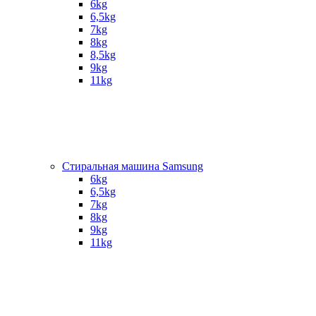
6kg
6,5kg
7kg
8kg
8,5kg
9kg
11kg
Стиральная машина Samsung
6kg
6,5kg
7kg
8kg
9kg
11kg