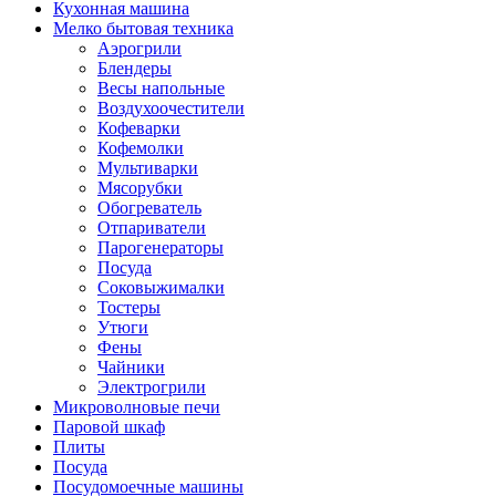
Кухонная машина
Мелко бытовая техника
Аэрогрили
Блендеры
Весы напольные
Воздухоочестители
Кофеварки
Кофемолки
Мультиварки
Мясорубки
Обогреватель
Отпариватели
Парогенераторы
Посуда
Соковыжималки
Тостеры
Утюги
Фены
Чайники
Электрогрили
Микроволновые печи
Паровой шкаф
Плиты
Посуда
Посудомоечные машины