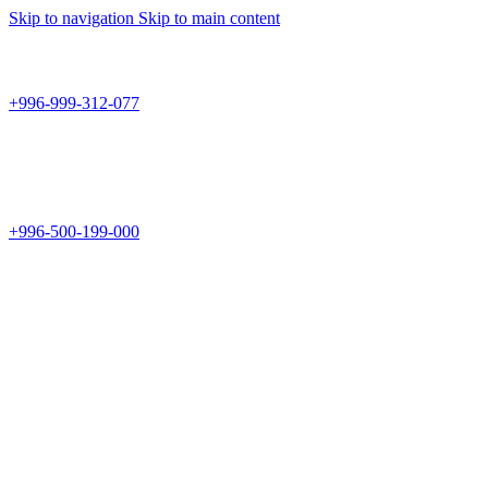
Skip to navigation
Skip to main content
Teknomir
+996-999-312-077
г.Бишкек, пр.Чуй 178
Teknomir
+996-500-199-000
Новый магазин: г.Бишкек, ул.Исы Ахунбаева 69