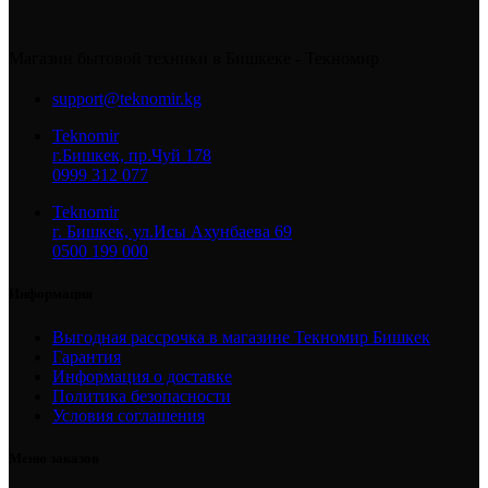
Магазин бытовой техники в Бишкеке - Текномир
support@teknomir.kg
Teknomir
г.Бишкек, пр.Чуй 178
0999 312 077
Teknomir
г. Бишкек, ул.Исы Ахунбаева 69
0500 199 000
Информация
Выгодная рассрочка в магазине Текномир Бишкек
Гарантия
Информация о доставке
Политика безопасности
Условия соглашения
Меню заказов