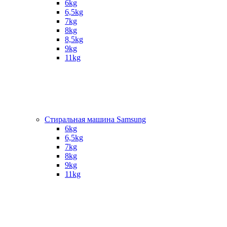
6kg
6,5kg
7kg
8kg
8,5kg
9kg
11kg
Стиральная машина Samsung
6kg
6,5kg
7kg
8kg
9kg
11kg