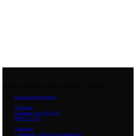
Магазин бытовой техники в Бишкеке - Текномир
support@teknomir.kg
Teknomir
г.Бишкек, пр.Чуй 178
0999 312 077
Teknomir
г. Бишкек, ул.Исы Ахунбаева 69