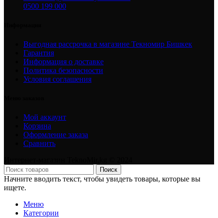
0500 199 000
Информация
Выгодная рассрочка в магазине Текномир Бишкек
Гарантия
Информация о доставке
Политика безопасности
Условия соглашения
Меню заказов
Мой аккаунт
Корзина
Оформление заказа
Сравнить
Интернет-магазин TeknoMir.kg © 2024
Поиск
Начните вводить текст, чтобы увидеть товары, которые вы
ищете.
Меню
Категории