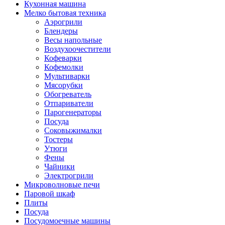
Кухонная машина
Мелко бытовая техника
Аэрогрили
Блендеры
Весы напольные
Воздухоочестители
Кофеварки
Кофемолки
Мультиварки
Мясорубки
Обогреватель
Отпариватели
Парогенераторы
Посуда
Соковыжималки
Тостеры
Утюги
Фены
Чайники
Электрогрили
Микроволновые печи
Паровой шкаф
Плиты
Посуда
Посудомоечные машины