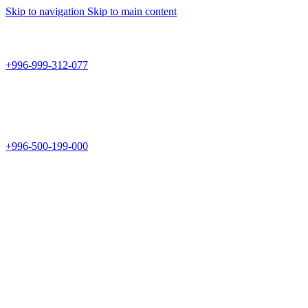
Skip to navigation
Skip to main content
Teknomir
+996-999-312-077
г.Бишкек, пр.Чуй 178
Teknomir
+996-500-199-000
Новый магазин: г.Бишкек, ул.Исы Ахунбаева 69