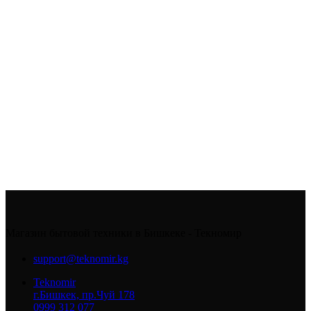
Магазин бытовой техники в Бишкеке - Текномир
support@teknomir.kg
Teknomir
г.Бишкек, пр.Чуй 178
0999 312 077