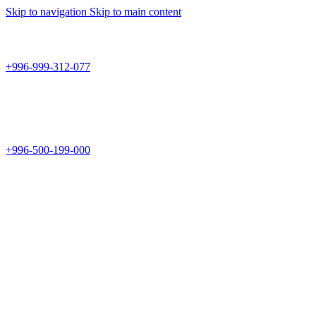
Skip to navigation
Skip to main content
Teknomir
+996-999-312-077
г.Бишкек, пр.Чуй 178
Teknomir
+996-500-199-000
Новый магазин: г.Бишкек, ул.Исы Ахунбаева 69