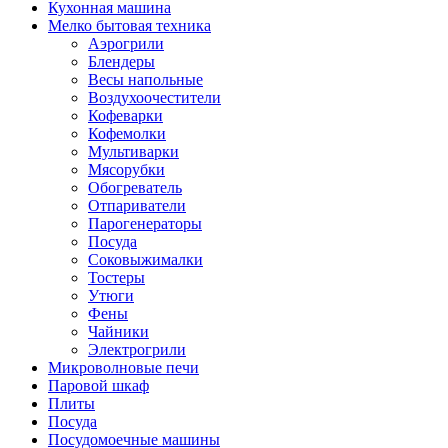
Кухонная машина
Мелко бытовая техника
Аэрогрили
Блендеры
Весы напольные
Воздухоочестители
Кофеварки
Кофемолки
Мультиварки
Мясорубки
Обогреватель
Отпариватели
Парогенераторы
Посуда
Соковыжималки
Тостеры
Утюги
Фены
Чайники
Электрогрили
Микроволновые печи
Паровой шкаф
Плиты
Посуда
Посудомоечные машины