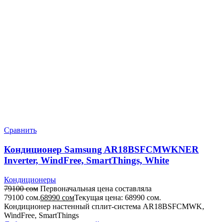
Сравнить
Кондиционер Samsung AR18BSFCMWKNER
Inverter, WindFree, SmartThings, White
Кондиционеры
79100
сом
Первоначальная цена составляла
79100 сом.
68990
сом
Текущая цена: 68990 сом.
Кондиционер настенный сплит-система AR18BSFCMWK,
WindFree, SmartThings