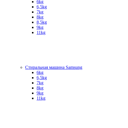
6kg
6,5kg
7kg
8kg
8,5kg
9kg
11kg
Стиральная машина Samsung
6kg
6,5kg
7kg
8kg
9kg
11kg