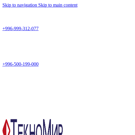
Skip to navigation
Skip to main content
Teknomir
+996-999-312-077
г.Бишкек, пр.Чуй 178
Teknomir
+996-500-199-000
Новый магазин: г.Бишкек, ул.Исы Ахунбаева 69