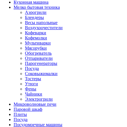
Кухонная машина
Мелко бытовая техника
Аэрогрили
Блендеры
Весы напольные
Воздухоочестители
Кофеварки
Кофемолки
Мультиварки
Мясорубки
Обогреватель
Отпариватели
Парогенераторы
Посуда
Соковыжималки
Тостеры
Утюги
Фены
Чайники
Электрогрили
Микроволновые печи
Паровой шкаф
Плиты
Посуда
Посудомоечные машины