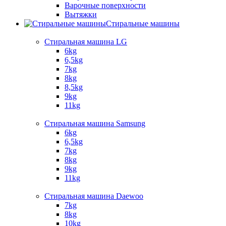
Варочные поверхности​
Вытяжки
Стиральные машины
Стиральная машина LG
6kg
6,5kg
7kg
8kg
8,5kg
9kg
11kg
Стиральная машина Samsung
6kg
6,5kg
7kg
8kg
9kg
11kg
Стиральная машина Daewoo
7kg
8kg
10kg