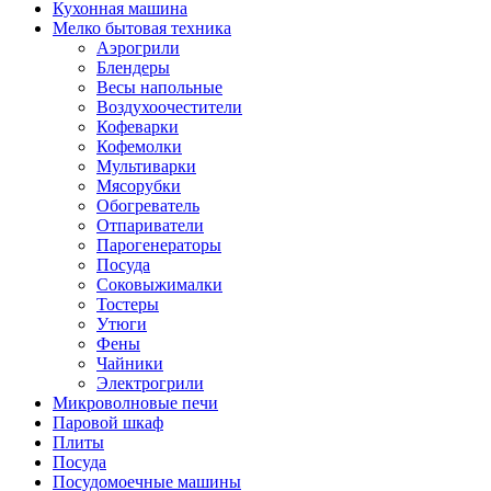
Кухонная машина
Мелко бытовая техника
Аэрогрили
Блендеры
Весы напольные
Воздухоочестители
Кофеварки
Кофемолки
Мультиварки
Мясорубки
Обогреватель
Отпариватели
Парогенераторы
Посуда
Соковыжималки
Тостеры
Утюги
Фены
Чайники
Электрогрили
Микроволновые печи
Паровой шкаф
Плиты
Посуда
Посудомоечные машины