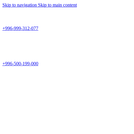
Skip to navigation
Skip to main content
Teknomir
+996-999-312-077
г.Бишкек, пр.Чуй 178
Teknomir
+996-500-199-000
Новый магазин: г.Бишкек, ул.Исы Ахунбаева 69