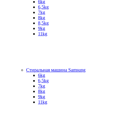
6kg
6,5kg
7kg
8kg
8,5kg
9kg
11kg
Стиральная машина Samsung
6kg
6,5kg
7kg
8kg
9kg
11kg