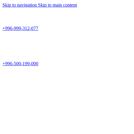
Skip to navigation
Skip to main content
Teknomir
+996-999-312-077
г.Бишкек, пр.Чуй 178
Teknomir
+996-500-199-000
Новый магазин: г.Бишкек, ул.Исы Ахунбаева 69