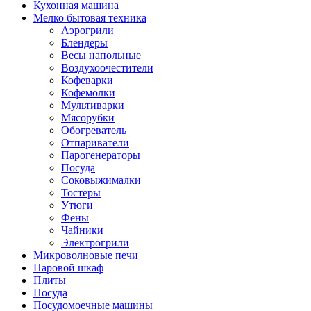
Кухонная машина
Мелко бытовая техника
Аэрогрили
Блендеры
Весы напольные
Воздухоочестители
Кофеварки
Кофемолки
Мультиварки
Мясорубки
Обогреватель
Отпариватели
Парогенераторы
Посуда
Соковыжималки
Тостеры
Утюги
Фены
Чайники
Электрогрили
Микроволновые печи
Паровой шкаф
Плиты
Посуда
Посудомоечные машины