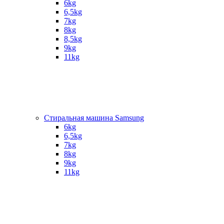
6kg
6,5kg
7kg
8kg
8,5kg
9kg
11kg
Стиральная машина Samsung
6kg
6,5kg
7kg
8kg
9kg
11kg