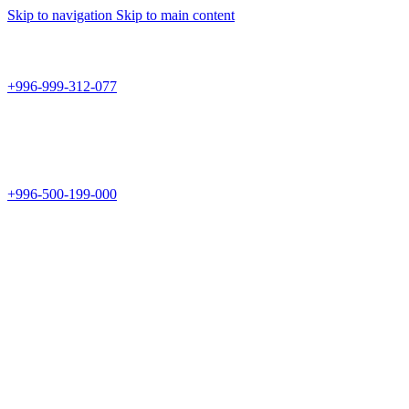
Skip to navigation
Skip to main content
Teknomir
+996-999-312-077
г.Бишкек, пр.Чуй 178
Teknomir
+996-500-199-000
Новый магазин: г.Бишкек, ул.Исы Ахунбаева 69