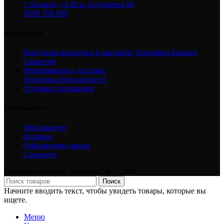
г. Бишкек, ул.Исы Ахунбаева 69
0500 199 000
Информация
Выгодная рассрочка в магазине Текномир Бишкек
Гарантия
Информация о доставке
Политика безопасности
Условия соглашения
Меню заказов
Мой аккаунт
Корзина
Оформление заказа
Сравнить
Интернет-магазин TeknoMir.kg © 2024
Поиск
Начните вводить текст, чтобы увидеть товары, которые вы
ищете.
Меню