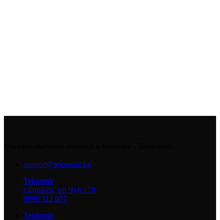
Магазин бытовой техники в Бишкеке - Текномир
support@teknomir.kg
Teknomir
г.Бишкек, пр.Чуй 178
0999 312 077
Teknomir