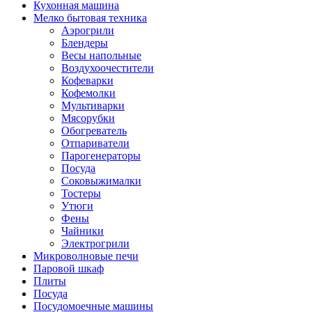
Кухонная машина
Мелко бытовая техника
Аэрогрили
Блендеры
Весы напольные
Воздухоочестители
Кофеварки
Кофемолки
Мультиварки
Мясорубки
Обогреватель
Отпариватели
Парогенераторы
Посуда
Соковыжималки
Тостеры
Утюги
Фены
Чайники
Электрогрили
Микроволновые печи
Паровой шкаф
Плиты
Посуда
Посудомоечные машины