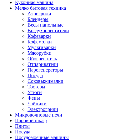
Кухонная машина
Мелко бытовая техника
Аэрогрили
Блендеры
Весы напольные
Воздухоочестители
Кофеварки
Кофемолки
Мультиварки
Мясорубки
Обогреватель
Отпариватели
Парогенераторы
Посуда
Соковыжималки
Тостеры
Утюги
Фены
Чайники
Электрогрили
Микроволновые печи
Паровой шкаф
Плиты
Посуда
Посудомоечные машины