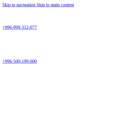
Skip to navigation
Skip to main content
Teknomir
+996-999-312-077
г.Бишкек, пр.Чуй 178
Teknomir
+996-500-199-000
Новый магазин: г.Бишкек, ул.Исы Ахунбаева 69