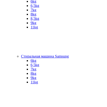
6kg
6,5kg
7kg
8kg
8,5kg
9kg
11kg
Стиральная машина Samsung
6kg
6,5kg
7kg
8kg
9kg
11kg