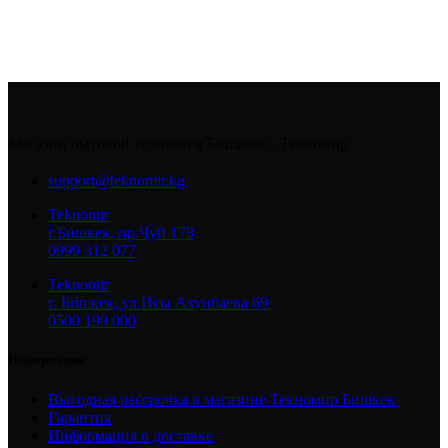
Магазин бытовой техники в Бишкеке - Текномир
support@teknomir.kg
Teknomir
г.Бишкек, пр.Чуй 178
0999 312 077
Teknomir
г. Бишкек, ул.Исы Ахунбаева 69
0500 199 000
Информация
Выгодная рассрочка в магазине Текномир Бишкек
Гарантия
Информация о доставке