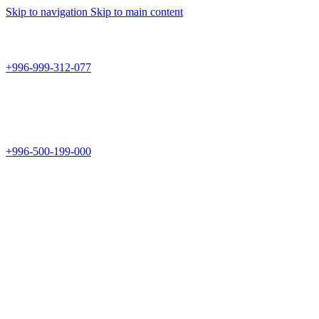
Skip to navigation
Skip to main content
Teknomir
+996-999-312-077
г.Бишкек, пр.Чуй 178
Teknomir
+996-500-199-000
Новый магазин: г.Бишкек, ул.Исы Ахунбаева 69