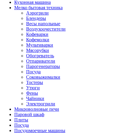
Кухонная машина
Мелко бытовая техника
Аэрогрили
Блендеры
Весы напольные
Воздухоочестители
Кофеварки
Кофемолки
Мультиварки
Мясорубки
Обогреватель
Отпариватели
Парогенераторы
Посуда
Соковыжималки
Тостеры
Утюги
Фены
Чайники
Электрогрили
Микроволновые печи
Паровой шкаф
Плиты
Посуда
Посудомоечные машины