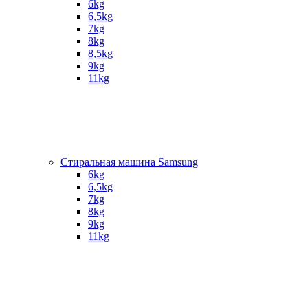
6kg
6,5kg
7kg
8kg
8,5kg
9kg
11kg
Стиральная машина Samsung
6kg
6,5kg
7kg
8kg
9kg
11kg