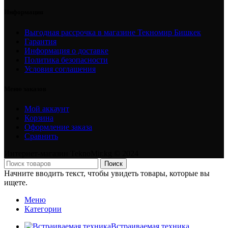
Информация
Выгодная рассрочка в магазине Текномир Бишкек
Гарантия
Информация о доставке
Политика безопасности
Условия соглашения
Меню заказов
Мой аккаунт
Корзина
Оформление заказа
Сравнить
Интернет-магазин TeknoMir.kg © 2024
Поиск
Начните вводить текст, чтобы увидеть товары, которые вы
ищете.
Меню
Категории
Встраиваемая техника