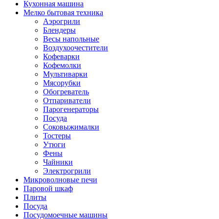
Кухонная машина
Мелко бытовая техника
Аэрогрили
Блендеры
Весы напольные
Воздухоочестители
Кофеварки
Кофемолки
Мультиварки
Мясорубки
Обогреватель
Отпариватели
Парогенераторы
Посуда
Соковыжималки
Тостеры
Утюги
Фены
Чайники
Электрогрили
Микроволновые печи
Паровой шкаф
Плиты
Посуда
Посудомоечные машины