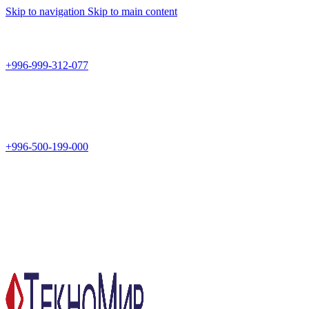
Skip to navigation
Skip to main content
Teknomir
+996-999-312-077
г.Бишкек, пр.Чуй 178
Teknomir
+996-500-199-000
Новый магазин: г.Бишкек, ул.Исы Ахунбаева 69