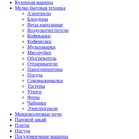
Кухонная машина
Мелко бытовая техника
Аэрогрили
Блендеры
Весы напольные
Воздухоочестители
Кофеварки
Кофемолки
Мультиварки
Мясорубки
Обогреватель
Отпариватели
Парогенераторы
Посуда
Соковыжималки
Тостеры
Утюги
Фены
Чайники
Электрогрили
Микроволновые печи
Паровой шкаф
Плиты
Посуда
Посудомоечные машины