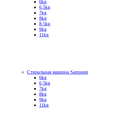
6kg
6,5kg
7kg
8kg
8,5kg
9kg
11kg
Стиральная машина Samsung
6kg
6,5kg
7kg
8kg
9kg
11kg