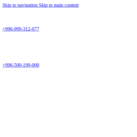
Skip to navigation
Skip to main content
Teknomir
+996-999-312-077
г.Бишкек, пр.Чуй 178
Teknomir
+996-500-199-000
Новый магазин: г.Бишкек, ул.Исы Ахунбаева 69