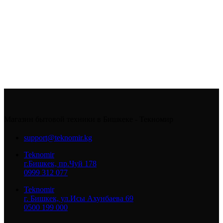
Магазин бытовой техники в Бишкеке - Текномир
support@teknomir.kg
Teknomir
г.Бишкек, пр.Чуй 178
0999 312 077
Teknomir
г. Бишкек, ул.Исы Ахунбаева 69
0500 199 000