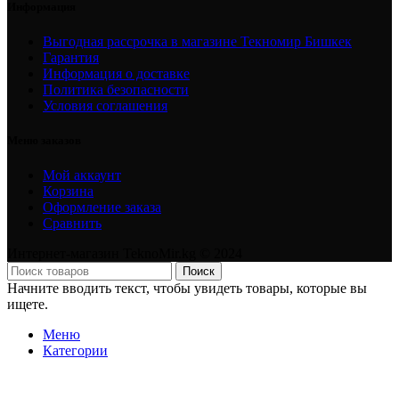
Информация
Выгодная рассрочка в магазине Текномир Бишкек
Гарантия
Информация о доставке
Политика безопасности
Условия соглашения
Меню заказов
Мой аккаунт
Корзина
Оформление заказа
Сравнить
Интернет-магазин TeknoMir.kg © 2024
Поиск
Начните вводить текст, чтобы увидеть товары, которые вы
ищете.
Меню
Категории