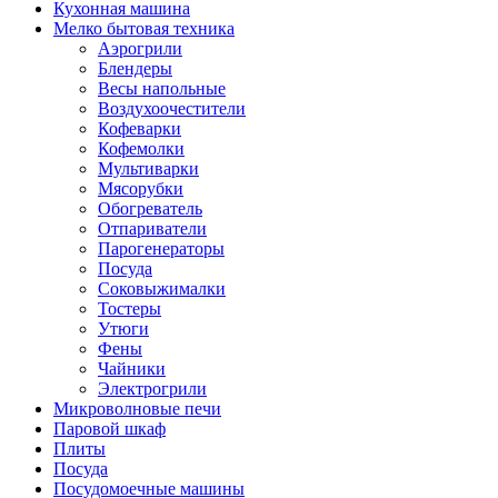
Кухонная машина
Мелко бытовая техника
Аэрогрили
Блендеры
Весы напольные
Воздухоочестители
Кофеварки
Кофемолки
Мультиварки
Мясорубки
Обогреватель
Отпариватели
Парогенераторы
Посуда
Соковыжималки
Тостеры
Утюги
Фены
Чайники
Электрогрили
Микроволновые печи
Паровой шкаф
Плиты
Посуда
Посудомоечные машины