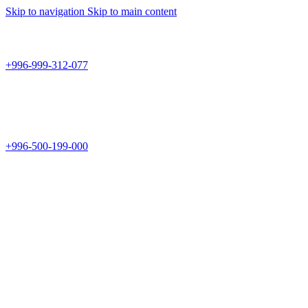
Skip to navigation
Skip to main content
Teknomir
+996-999-312-077
г.Бишкек, пр.Чуй 178
Teknomir
+996-500-199-000
Новый магазин: г.Бишкек, ул.Исы Ахунбаева 69