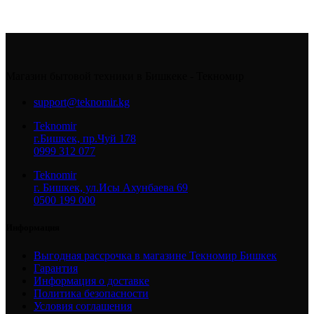
Магазин бытовой техники в Бишкеке - Текномир
support@teknomir.kg
Teknomir
г.Бишкек, пр.Чуй 178
0999 312 077
Teknomir
г. Бишкек, ул.Исы Ахунбаева 69
0500 199 000
Информация
Выгодная рассрочка в магазине Текномир Бишкек
Гарантия
Информация о доставке
Политика безопасности
Условия соглашения