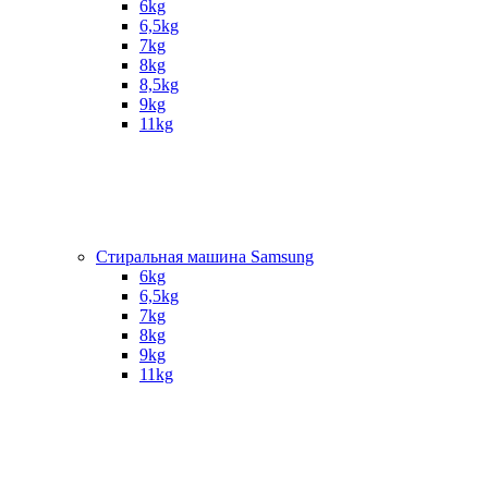
6kg
6,5kg
7kg
8kg
8,5kg
9kg
11kg
Стиральная машина Samsung
6kg
6,5kg
7kg
8kg
9kg
11kg