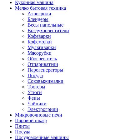
Кухонная машина
Мелко бытовая техника
Аэрогрили
Блендеры
Весы напольные
Воздухоочестители
Кофеварки
Кофемолки
Мультиварки
Мясорубки
Обогреватель
Отпариватели
Парогенераторы
Посуда
Соковыжималки
Тостеры
Утюги
Фены
Чайники
Электрогрили
Микроволновые печи
Паровой шкаф
Плиты
Посуда
Посудомоечные машины