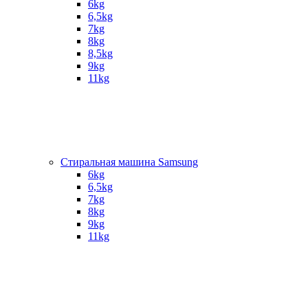
6kg
6,5kg
7kg
8kg
8,5kg
9kg
11kg
Стиральная машина Samsung
6kg
6,5kg
7kg
8kg
9kg
11kg