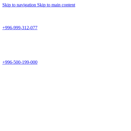
Skip to navigation
Skip to main content
Teknomir
+996-999-312-077
г.Бишкек, пр.Чуй 178
Teknomir
+996-500-199-000
Новый магазин: г.Бишкек, ул.Исы Ахунбаева 69