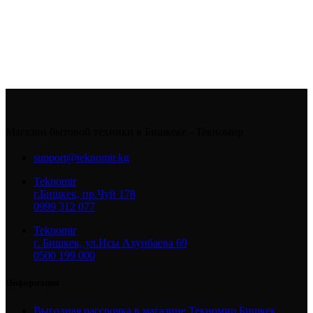
Магазин бытовой техники в Бишкеке - Текномир
support@teknomir.kg
Teknomir
г.Бишкек, пр.Чуй 178
0999 312 077
Teknomir
г. Бишкек, ул.Исы Ахунбаева 69
0500 199 000
Информация
Выгодная рассрочка в магазине Текномир Бишкек