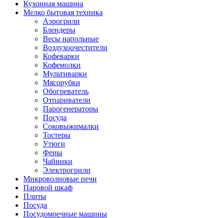
Кухонная машина
Мелко бытовая техника
Аэрогрили
Блендеры
Весы напольные
Воздухоочестители
Кофеварки
Кофемолки
Мультиварки
Мясорубки
Обогреватель
Отпариватели
Парогенераторы
Посуда
Соковыжималки
Тостеры
Утюги
Фены
Чайники
Электрогрили
Микроволновые печи
Паровой шкаф
Плиты
Посуда
Посудомоечные машины