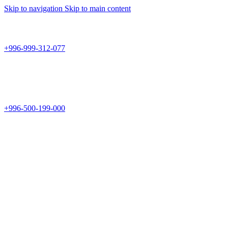
Skip to navigation
Skip to main content
Teknomir
+996-999-312-077
г.Бишкек, пр.Чуй 178
Teknomir
+996-500-199-000
Новый магазин: г.Бишкек, ул.Исы Ахунбаева 69