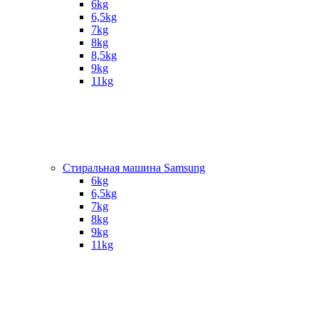
6kg
6,5kg
7kg
8kg
8,5kg
9kg
11kg
Стиральная машина Samsung
6kg
6,5kg
7kg
8kg
9kg
11kg