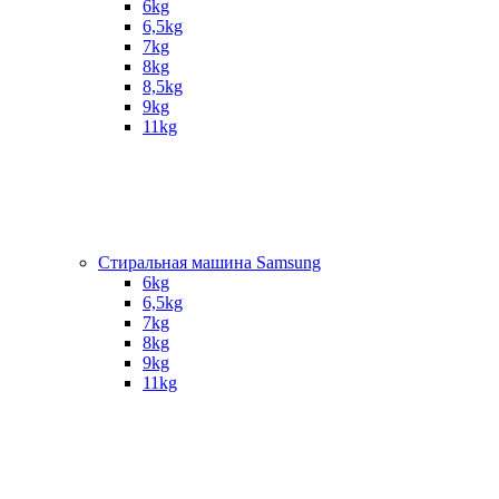
6kg
6,5kg
7kg
8kg
8,5kg
9kg
11kg
Стиральная машина Samsung
6kg
6,5kg
7kg
8kg
9kg
11kg