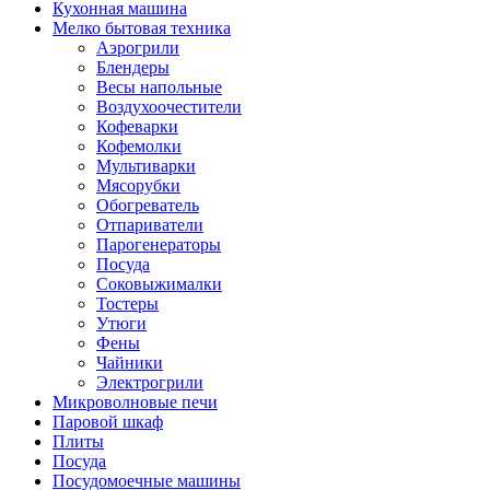
Кухонная машина
Мелко бытовая техника
Аэрогрили
Блендеры
Весы напольные
Воздухоочестители
Кофеварки
Кофемолки
Мультиварки
Мясорубки
Обогреватель
Отпариватели
Парогенераторы
Посуда
Соковыжималки
Тостеры
Утюги
Фены
Чайники
Электрогрили
Микроволновые печи
Паровой шкаф
Плиты
Посуда
Посудомоечные машины