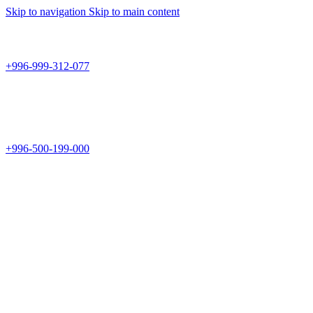
Skip to navigation
Skip to main content
Teknomir
+996-999-312-077
г.Бишкек, пр.Чуй 178
Teknomir
+996-500-199-000
Новый магазин: г.Бишкек, ул.Исы Ахунбаева 69