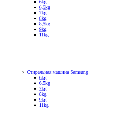
6kg
6,5kg
7kg
8kg
8,5kg
9kg
11kg
Стиральная машина Samsung
6kg
6,5kg
7kg
8kg
9kg
11kg