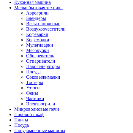
Кухонная машина
Мелко бытовая техника
Аэрогрили
Блендеры
Весы напольные
Воздухоочестители
Кофеварки
Кофемолки
Мультиварки
Мясорубки
Обогреватель
Отпариватели
Парогенераторы
Посуда
Соковыжималки
Тостеры
Утюги
Фены
Чайники
Электрогрили
Микроволновые печи
Паровой шкаф
Плиты
Посуда
Посудомоечные машины