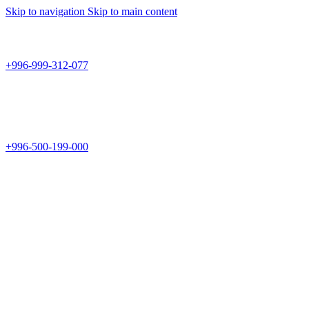
Skip to navigation
Skip to main content
Teknomir
+996-999-312-077
г.Бишкек, пр.Чуй 178
Teknomir
+996-500-199-000
Новый магазин: г.Бишкек, ул.Исы Ахунбаева 69