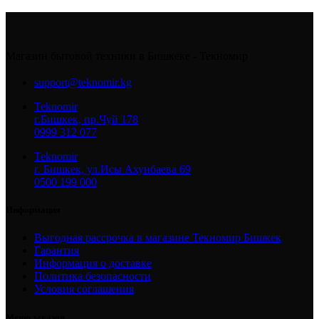
Магазин бытовой техники в Бишкеке - Текномир
support@teknomir.kg
Teknomir
г.Бишкек, пр.Чуй 178
0999 312 077
Teknomir
г. Бишкек, ул.Исы Ахунбаева 69
0500 199 000
Информация
Выгодная рассрочка в магазине Текномир Бишкек
Гарантия
Информация о доставке
Политика безопасности
Условия соглашения
Меню заказов